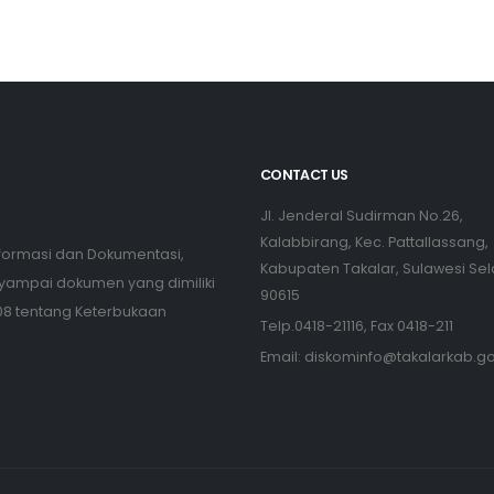
CONTACT US
Jl. Jenderal Sudirman No.26,
Kalabbirang, Kec. Pattallassang,
nformasi dan Dokumentasi,
Kabupaten Takalar, Sulawesi Sel
yampai dokumen yang dimiliki
90615
08 tentang Keterbukaan
Telp.0418-21116, Fax 0418-211
Email:
diskominfo@takalarkab.go