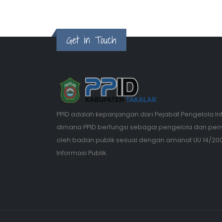
Get in Touch
PPID adalah kepanjangan dari Pejabat Pengelola I
dimana PPID berfungsi sebagai pengelola dan pen
oleh badan publik sesuai dengan amanat UU 14/20
Informasi Publik.